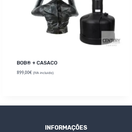
BOB® + CASACO
899,00
€
(IVA incluído).
INFORMAÇÕES