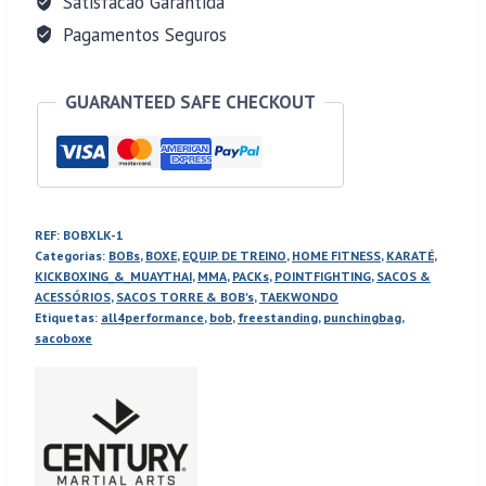
Satisfacão Garantida
+
Pagamentos Seguros
Casaco
GUARANTEED SAFE CHECKOUT
REF:
BOBXLK-1
Categorias:
BOBs
,
BOXE
,
EQUIP. DE TREINO
,
HOME FITNESS
,
KARATÉ
,
KICKBOXING_&_MUAYTHAI
,
MMA
,
PACKs
,
POINTFIGHTING
,
SACOS &
ACESSÓRIOS
,
SACOS TORRE & BOB's
,
TAEKWONDO
Etiquetas:
all4performance
,
bob
,
freestanding
,
punchingbag
,
sacoboxe