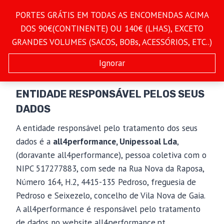
Skip
PORTES GRÁTIS EM TODAS AS ENCOMENDAS ACIMA
DISTRIBUIDOR OFICIAL
to
PUNOK E CENTURY PARA
DOS 90€(CONTINENTE) OU 140€ (LHAS), EXCETO
content
PORTUGAL
GRANDES VOLUMES (SACOS, BOBs, ACESSÓRIOS, ETC..)
Ignorar
ENTIDADE RESPONSÁVEL PELOS SEUS
DADOS
A entidade responsável pelo tratamento dos seus
dados é a
all4performance, Unipessoal Lda
,
(doravante all4performance), pessoa coletiva com o
NIPC 517277883, com sede na Rua Nova da Raposa,
Número 164, H.2, 4415-135 Pedroso, freguesia de
Pedroso e Seixezelo, concelho de Vila Nova de Gaia.
A all4performance é responsável pelo tratamento
de dados no website all4performance.pt.