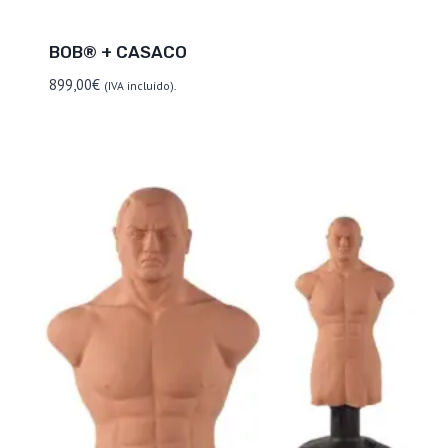
BOB® + CASACO
899,00
€
(IVA incluído).