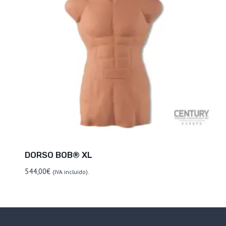
DORSO BOB® XL
544,00
€
(IVA incluído).