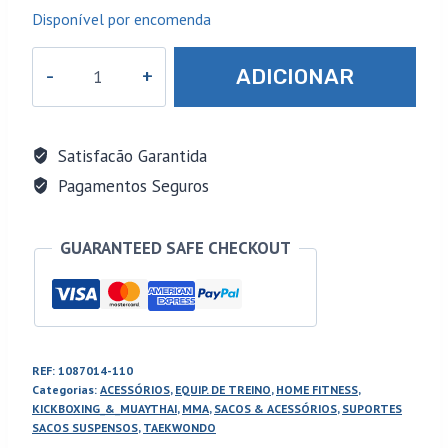
Disponível por encomenda
Quantidade
ADICIONAR
de
Base
para
Satisfacão Garantida
Saco
Pagamentos Seguros
de
Boxe
GUARANTEED SAFE CHECKOUT
REF:
1087014-110
Categorias:
ACESSÓRIOS
,
EQUIP. DE TREINO
,
HOME FITNESS
,
KICKBOXING_&_MUAYTHAI
,
MMA
,
SACOS & ACESSÓRIOS
,
SUPORTES
SACOS SUSPENSOS
,
TAEKWONDO