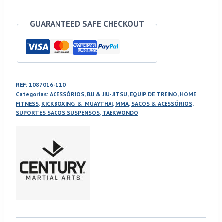
Fitness
GUARANTEED SAFE CHECKOUT
REF:
1087016-110
Categorias:
ACESSÓRIOS
,
BJJ & JIU-JITSU
,
EQUIP. DE TREINO
,
HOME
FITNESS
,
KICKBOXING_&_MUAYTHAI
,
MMA
,
SACOS & ACESSÓRIOS
,
SUPORTES SACOS SUSPENSOS
,
TAEKWONDO