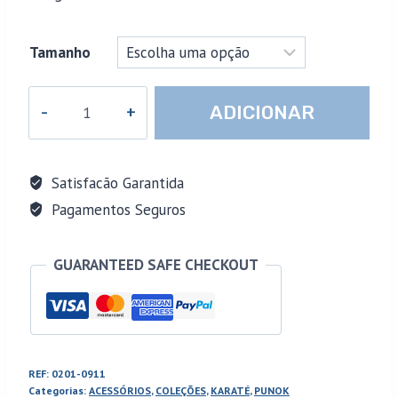
Tamanho
Quantidade
ADICIONAR
de
T-
Shirt
Satisfacão Garantida
Unisexo
Pagamentos Seguros
PUNOK
Fighter
GUARANTEED SAFE CHECKOUT
REF:
0201-0911
Categorias:
ACESSÓRIOS
,
COLEÇÕES
,
KARATÉ
,
PUNOK