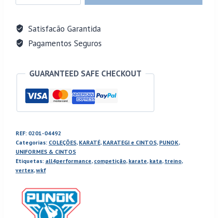
PUNOK
VERTEX
Satisfacão Garantida
Karate
Pagamentos Seguros
GI
KATA
GUARANTEED SAFE CHECKOUT
,
Aprovado
WKF
(CONJUNTO
2
REF:
0201-04492
CASACOS
Categorias:
COLEÇÕES
,
KARATÉ
,
KARATEGI e CINTOS
,
PUNOK
,
E
UNIFORMES & CINTOS
Etiquetas:
all4performance
,
competição
,
karate
,
kata
,
treino
,
1
vertex
,
wkf
CALÇA)