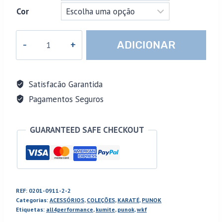
Cor
Quantidade
ADICIONAR
de
PUNOK
-
Satisfacão Garantida
Camisola
Pagamentos Seguros
Compressão
Manga
GUARANTEED SAFE CHECKOUT
Comprida
REF:
0201-0911-2-2
Categorias:
ACESSÓRIOS
,
COLEÇÕES
,
KARATÉ
,
PUNOK
Etiquetas:
all4performance
,
kumite
,
punok
,
wkf