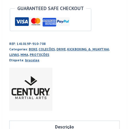
GUARANTEED SAFE CHECKOUT
REF:
141019P-910-708
Categorias:
BOXE
,
COLEÇÕES
,
DRIVE
,
KICKBOXING_&_MUAYTHAI
,
LUVAS
,
MMA
,
PROTEÇÕES
Etiqueta:
brucelee
Descrição