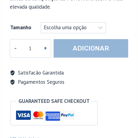
elevada qualidade.
Tamanho
Quantidade
ADICIONAR
de
CONJUNTO
CINTOS
Satisfacão Garantida
DE
Pagamentos Seguros
COMPETIÇÃO
KUMITE
GUARANTEED SAFE CHECKOUT
PUNOK
(AZUL
E
VERMELHO)
-