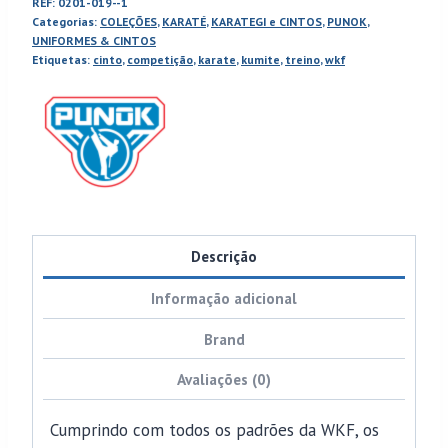
REF:
0201-019--1
APROVADOS
Categorias:
COLEÇÕES
,
KARATÉ
,
KARATEGI e CINTOS
,
PUNOK
,
WKF
UNIFORMES & CINTOS
Etiquetas:
cinto
,
competição
,
karate
,
kumite
,
treino
,
wkf
Descrição
Informação adicional
Brand
Avaliações (0)
Cumprindo com todos os padrões da WKF, os