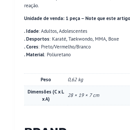
reação.
Unidade de venda: 1 peça – Note que este artigo
. Idade
: Adultos, Adolescentes
. Desportos
: Karaté, Taekwondo, MMA, Boxe
. Cores
: Preto/Vermelho/Branco
. Material
: Poliuretano
Peso
0,62 kg
Dimensões (C x L
28 × 19 × 7 cm
x A)