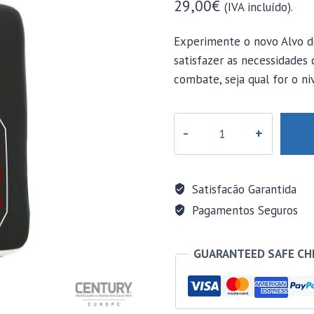
29,00
€
(IVA incluído).
Experimente o novo Alvo d
satisfazer as necessidades 
combate, seja qual for o ni
Quantidade
de
Alvo
de
Satisfacão Garantida
Mão,
Pagamentos Seguros
BRAVE,
da
GUARANTEED SAFE C
Century