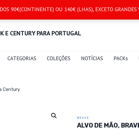
S 90€(CONTINENTE) OU 140€ (LHAS), EXCETO GRANDES VO
OK E CENTURY PARA PORTUGAL
CATEGORIAS
COLEÇÕES
NOTÍCIAS
PACKs
a Century
BRAVE
ALVO DE MÃO, BRAV